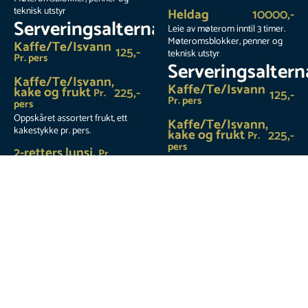
teknisk utstyr
Heldag
10000,-
Serveringsalternativer
Leie av møterom inntil 3 timer.
Møteromsblokker, penner og
Kaffe/Te/Isvann
125,-
teknisk utstyr
Pr. pers
Serveringsaltern
Kaffe/Te/Isvann,
Kaffe/Te/Isvann
kake og frukt
225,-
Pr.
125,-
Pr. pers
pers
Oppskåret assortert frukt, ett
Kaffe/Te/Isvann,
kakestykke pr. pers.
kake og frukt
225,-
Pr.
pers
2-retters lunsj.
Pr.
395,-
Oppskåret assortert frukt, ett
pers
kakestykke pr. pers.
Se lunsjmeny. Pris forutsetter
samme lunsjrett og dessert til
2-retters lunsj.
Pr.
395,-
alle deltagere.
pers
(Gjelder ikke vegetar)
Se lunsjmeny. Pris forutsetter
samme lunsjrett og dessert til
Komplett pakke
695,-
alle deltagere.
Pr. pers
(Gjelder ikke vegetar)
Kaffe/Te/Isvann, kake, frukt og
2-retters lunsj
Komplett pakke
695,-
Øvrige drikkevarer bestilles
Pr. pers
fra meny, belastes etter
Kaffe/Te/Isvann, kake, frukt og