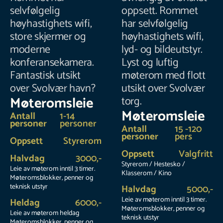
selvfølgelig
oppsett. Rommet
høyhastighets wifi,
har selvfølgelig
store skjermer og
høyhastighets wifi,
moderne
lyd- og bildeutstyr.
konferansekamera.
Lyst og luftig
Fantastisk utsikt
møterom med flott
over Svolvær havn?
utsikt over Svolvær
Møteromsleie
torg.
Møteromsleie
Antall
1-14
personer
personer
Antall
15 -120
personer
pers
Oppsett
Styrerom
Oppsett
Valgfritt
Halvdag
3000,-
Styrerom / Hestesko /
Leie av møterom inntil 3 timer.
Klasserom / Kino
Møteromsblokker, penner og
teknisk utstyr
Halvdag
5000,-
Leie av møterom inntil 3 timer.
Heldag
6000,-
Møteromsblokker, penner og
Leie av møterom heldag
teknisk utstyr
Møteromsblokker, penner og